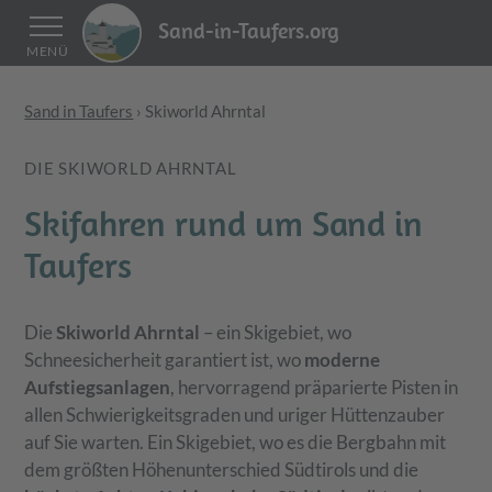
Sand-in-Taufers.org
MENÜ
Sand in Taufers
›
Skiworld Ahrntal
DIE SKIWORLD AHRNTAL
Skifahren rund um Sand in
Taufers
Die
Skiworld Ahrntal
– ein Skigebiet, wo
Schneesicherheit garantiert ist, wo
moderne
Aufstiegsanlagen
, hervorragend präparierte Pisten in
allen Schwierigkeitsgraden und uriger Hüttenzauber
auf Sie warten. Ein Skigebiet, wo es die Bergbahn mit
dem größten Höhenunterschied Südtirols und die