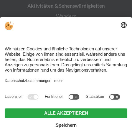
Aktivitäten & Sehens­würdigkeiten
Wandern
Burg Taufers
Reinbach Wasserfälle
Cascade
Bergwerk Prettau
Skiworld Ahrntal
Trotz genauer Arbeit und ständigem Aktualisieren der Inhalte, können Fehler
auftreten. Wir übernehmen keine Gewähr für die Richtigkeit und
Vollständigkeit aller Informationen. Informieren Sie sich sicherheitshalber
nochmals beim Veranstalter vor Ort über die aktuellen Bedingungen.
Sitemap
.
Impressum
.
Datenschutz
.
Individuelle Cookie-Einstellungen
.
MwSt.-Nr. IT02365710215 .
© Webdesign by