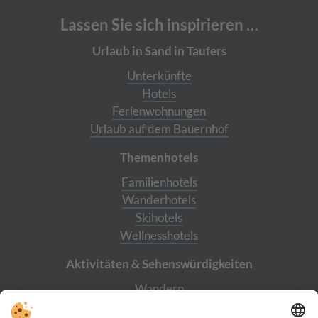
Lassen Sie sich inspirieren …
Urlaub in Sand in Taufers
Unterkünfte
Hotels
Ferienwohnungen
Urlaub auf dem Bauernhof
Themenhotels
Familienhotels
Wanderhotels
Skihotels
Wellnesshotels
Aktivitäten & Sehens­würdigkeiten
Wandern
Burg Taufers