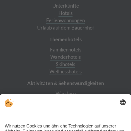
Unterkünfte
Hotels
Ferienwohnungen
Urlaub auf dem Bauernhof
Themenhotels
Familienhotels
Wanderhotels
Skihotels
Wellnesshotels
Aktivitäten & Sehens­würdigkeiten
Wandern
Burg Taufers
Reinbach Wasserfälle
Cascade
Bergwerk Prettau
Skiworld Ahrntal