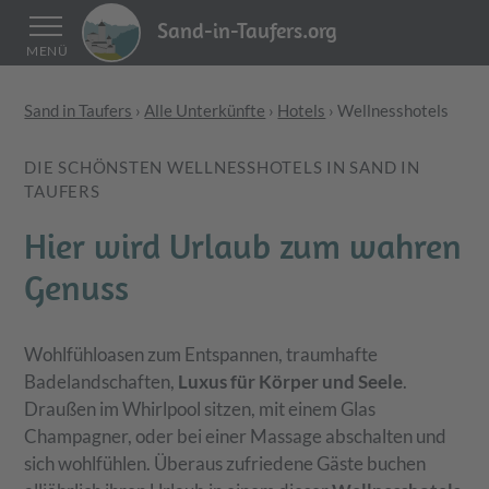
Sand-in-Taufers.org
MENÜ
Sand in Taufers
›
Alle Unterkünfte
›
Hotels
›
Wellnesshotels
DIE SCHÖNSTEN WELLNESSHOTELS IN SAND IN
TAUFERS
Hier wird Urlaub zum wahren
Genuss
Wohlfühloasen zum Entspannen, traumhafte
Badelandschaften,
Luxus für Körper und Seele
.
Draußen im Whirlpool sitzen, mit einem Glas
Champagner, oder bei einer Massage abschalten und
sich wohlfühlen. Überaus zufriedene Gäste buchen