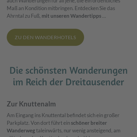
auch Wanderungen für all jene, die ein ordentliches
Maß an Kondition mitbringen. Entdecken Sie das
Ahrntal zu Fuß,
mit unseren Wandertipps
…
ZU DEN WANDERHOTELS
Die schönsten Wanderungen
im Reich der Dreitausender
Zur Knuttenalm
Am Eingang ins Knuttental befindet sich ein großer
Parkplatz. Von dort führt ein
schöner breiter
Wanderweg
taleinwärts, nur wenig ansteigend, am