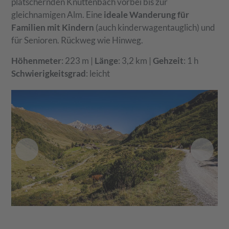
plätschernden Knuttenbach vorbei bis zur
gleichnamigen Alm. Eine
ideale Wanderung für
Familien mit Kindern
(auch kinderwagentauglich) und
für Senioren. Rückweg wie Hinweg.
Höhenmeter
: 223 m |
Länge
: 3,2 km |
Gehzeit
: 1 h
Schwierigkeitsgrad
: leicht