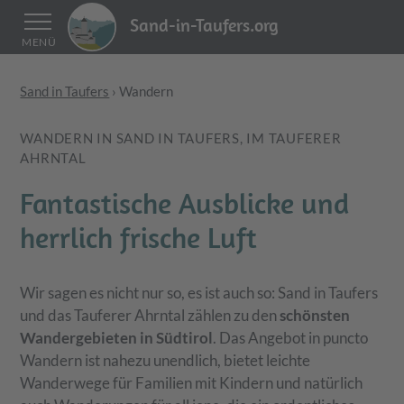
Sand-in-Taufers.org
MENÜ
Sand in Taufers
›
Wandern
WANDERN IN SAND IN TAUFERS, IM TAUFERER
AHRNTAL
Fantastische Ausblicke und
herrlich frische Luft
Wir sagen es nicht nur so, es ist auch so: Sand in Taufers
und das Tauferer Ahrntal zählen zu den
schönsten
Wandergebieten in Südtirol
. Das Angebot in puncto
Wandern ist nahezu unendlich, bietet leichte
Wanderwege für Familien mit Kindern und natürlich