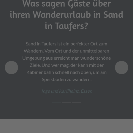
Was sagen Gäste über
ihren Wanderurlaub in Sand
in Taufers?
Waren im Juli 2019 zum ersten Mal in Sand
Wir haben uns in den Urlaubsort Sand in
Sand in Taufers ist ein perfekter Ort zum
Taufers richtig verliebt. Kommen nun schon
Wandern. Vom Ort und der unmittelbaren
in Taufers. Es war wunderschön. Die
Umgebung aus erreicht man wunderschöne
seit acht Jahren im Sommer zum Wandern
Wasserfälle mit der Fly-Line, die vielen
Ziele. Und wer mag, der kann mit der
Almen, der Speikboden. Herrliche
hierher.
Ausflugsziele, die auch unseren Kindern (12
Kabinenbahn schnell nach oben, um am
Martina, Mannheim
und 10 Jahre) gefallen haben.
Speikboden zu wandern.
Inge und Karllheinz, Essen
Familie Schreimer, Bonn