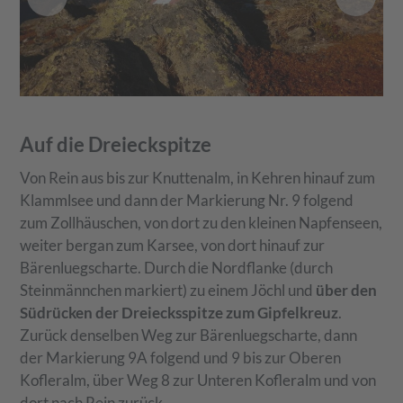
Auf die Dreieckspitze
Von Rein aus bis zur Knuttenalm, in Kehren hinauf zum
Klammlsee und dann der Markierung Nr. 9 folgend
zum Zollhäuschen, von dort zu den kleinen Napfenseen,
weiter bergan zum Karsee, von dort hinauf zur
Bärenluegscharte. Durch die Nordflanke (durch
Steinmännchen markiert) zu einem Jöchl und
über den
Südrücken der Dreiecksspitze zum Gipfelkreuz
.
Zurück denselben Weg zur Bärenluegscharte, dann
der Markierung 9A folgend und 9 bis zur Oberen
Kofleralm, über Weg 8 zur Unteren Kofleralm und von
dort nach Rein zurück.