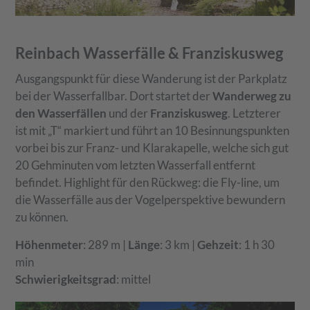
Reinbach Wasserfälle & Franziskusweg
Ausgangspunkt für diese Wanderung ist der Parkplatz
bei der Wasserfallbar. Dort startet der
Wanderweg zu
den Wasserfällen
und der
Franziskusweg
. Letzterer
ist mit „T“ markiert und führt an 10 Besinnungspunkten
vorbei bis zur Franz- und Klarakapelle, welche sich gut
20 Gehminuten vom letzten Wasserfall entfernt
befindet. Highlight für den Rückweg: die Fly-line, um
die Wasserfälle aus der Vogelperspektive bewundern
zu können.
Höhenmeter
: 289 m |
Länge
: 3 km |
Gehzeit
: 1 h 30
min
Schwierigkeitsgrad
: mittel