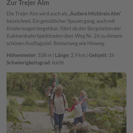
Zur Trejer Alm
Die Trejer Alm wird auch als „
Äußere Michlreis Alm
“
bezeichnet. Ein gemütlicher Spaziergang, auch mit
Kinderwagen begehbar, führt ab der Bergstation der
Kabinenbahn Speikboden über Weg Nr. 26 zu diesem
schönen Ausflugsziel. Retourweg wie Hinweg.
Höhenmeter
: 108 m |
Länge
: 2,9 km |
Gehzeit
: 1h
Schwierigkeitsgrad
: leicht