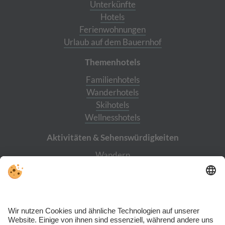
Unterkünfte
Hotels
Ferienwohnungen
Urlaub auf dem Bauernhof
Themenhotels
Familienhotels
Wanderhotels
Skihotels
Wellnesshotels
Aktivitäten & Sehens­würdigkeiten
Wandern
Burg Taufers
Reinbach Wasserfälle
Cascade
Bergwerk Prettau
Skiworld Ahrntal