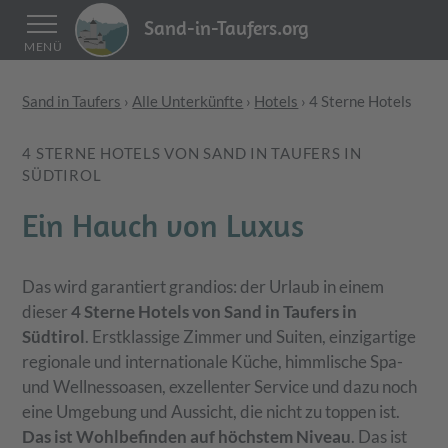
Sand-in-Taufers.org
MENÜ
Sand in Taufers
›
Alle Unterkünfte
›
Hotels
›
4 Sterne Hotels
4 STERNE HOTELS VON SAND IN TAUFERS IN
SÜDTIROL
Ein Hauch von Luxus
Das wird garantiert grandios: der Urlaub in einem
dieser
4 Sterne Hotels von Sand in Taufers in
Südtirol
. Erstklassige Zimmer und Suiten, einzigartige
regionale und internationale Küche, himmlische Spa-
und Wellnessoasen, exzellenter Service und dazu noch
eine Umgebung und Aussicht, die nicht zu toppen ist.
Das ist Wohlbefinden auf höchstem Niveau
. Das ist