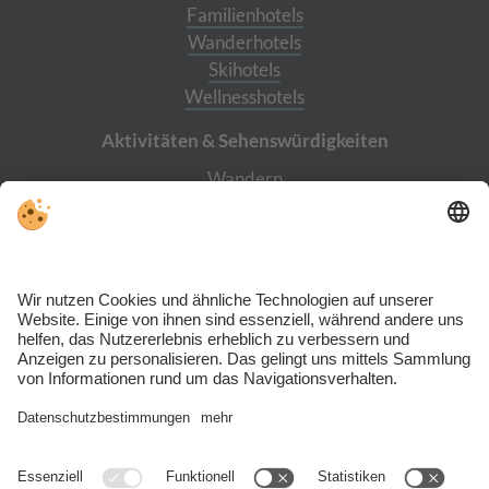
Familienhotels
Wanderhotels
Skihotels
Wellnesshotels
Aktivitäten & Sehens­würdigkeiten
Wandern
Burg Taufers
Reinbach Wasserfälle
Cascade
Bergwerk Prettau
Skiworld Ahrntal
Trotz genauer Arbeit und ständigem Aktualisieren der Inhalte, können Fehler